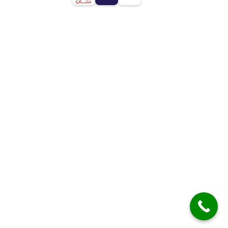
مقالات مهم
کانتینر چیست؟
خرید کانکس سوئیسی مدرن و لوکس در تهران
خرید کانکس نگهبانی
قیمت انواع کانکس فست فود سیار، متحرک و ثابت
طراحی و پیاده سازی توسط
اینتن